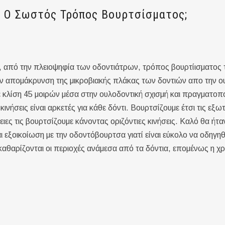
ι Ο Σωστός Τρόπος Βουρτσίσματος;
 από την πλειοψηφία των οδοντιάτρων, τρόπος βουρτίισματος τω
ν απομάκρυνση της μικροβιακής πλάκας των δοντιών απο την ου
 κλίση 45 μοιρών μέσα στην ουλοδοντική σχισμή και πραγματοπ
ινήσεις είναι αρκετές για κάθε δόντι. Βουρτσίζουμε έτσι τις εξω
ειες τις βουρτσίζουμε κάνοντας οριζόντιες κινήσεις. Καλό θα ήτ
ι εξοικοίωση με την οδοντόβουρτσα γιατί είναι εύκολο να οδηγ
 καθαρίζονται οι περιοχές ανάμεσα από τα δόντια, επομένως η χ