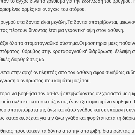
ιπόν το άγχος δίνει το ερέθισμα για την εκδήλωση του βρυγμού.
ορισμένες ορμές και ανάγκες του ατόμου.
ρυγμού στα δόντια είναι μεγάλη.Τα δόντια αποτρίβονται, μειώνον
τος πέφτουν δίνοντας έτσι μια γεροντική όψη στον ασθενή.
άζει όλο το στοματογναθικό σύστημα.Οι μασητήριοι μύες παθαί
 στόματος, θόρυβος στην κροταφογναθική διάρθρωση, έλλειψη συ
θικές διαρθρώσεις κα.
νεται στην αρχή αντιληπτός απο τον ασθενή αφού συνήθως εκδη
άγνωση ο άνθρωπος που κοιμάται μαζί του.
ορεί να βοηθήσει τον ασθενή επεμβαίνοντας αν χρειαστεί με εμ
ουσία αλλα και κατασκευάζοντας έναν εξατομικευμένο νάρθηκα. 
 δυο αποτυπώματα της άνω και κάτω γνάθου και σε επόμενη συν
 κατασκευάζεται για την άνω γνάθο και φοριέται κατά τη διάρκε
ρθηκας προστατεύει τα δόντια απο την αποτριβή, διατηρώντας 