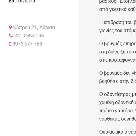
Επικοινωνία
βασικός. Έτσι λο
από γενετικά καθ
Η επίδραση του β
Κύπρου 21, Λάρισα
γωνίες του στόμα
2410 554 195
Ο βρυγμός επηρε
6973 577 786
στη διάνοιξη του
στις κροταφογνα
Ο βρυγμός δεν γί
βοηθήσει στην δι
Ο οδοντίατρος μπ
χαμένη οδοντική 
πρέπει να πάρει
νάρθηκας συνήθως
Ουσιαστικά ο νά