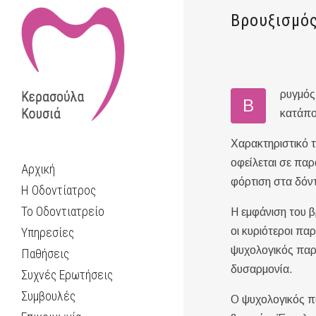
Βρουξισμό
ρυγμός
Β
κατάπο
Χαρακτηριστικό τ
οφείλεται σε πα
Αρχική
φόρτιση στα δόντ
Η Οδοντίατρος
Το Οδοντιατρείο
Η εμφάνιση του β
Υπηρεσίες
οι κυριότεροι πα
ψυχολογικός παρά
Παθήσεις
δυσαρμονία.
Συχνές Ερωτήσεις
Συμβουλές
Ο ψυχολογικός πα